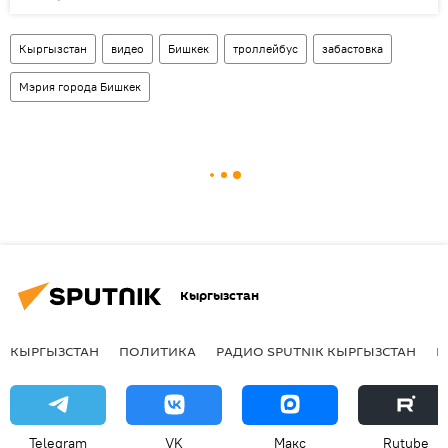
Кыргызстан
видео
Бишкек
троллейбус
забастовка
Мэрия города Бишкек
Кыргызстан
КЫРГЫЗСТАН
ПОЛИТИКА
РАДИО SPUTNIK КЫРГЫЗСТАН
Р
Telegram
VK
Макс
Rutube