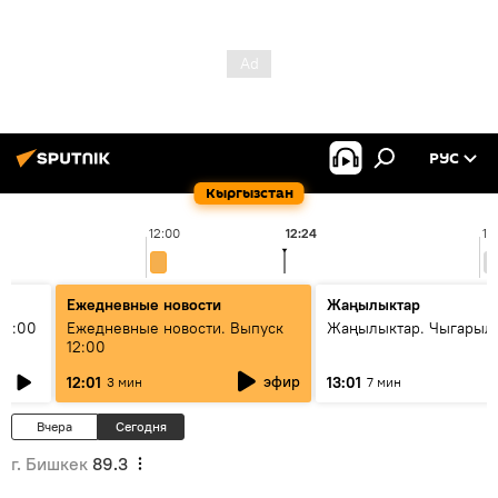
РУС
Кыргызстан
12:00
12:24
13
Ежедневные новости
Жаңылыктар
11:00
Ежедневные новости. Выпуск
Жаңылыктар. Чыгарыл
12:00
эфир
12:01
13:01
3 мин
7 мин
Вчера
Сегодня
г. Бишкек
89.3