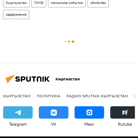
Кыргызстан
ГКНБ
июньские события
убийство
задержание
Кыргызстан
КЫРГЫЗСТАН
ПОЛИТИКА
РАДИО SPUTNIK КЫРГЫЗСТАН
Р
Telegram
VK
Макс
Rutube