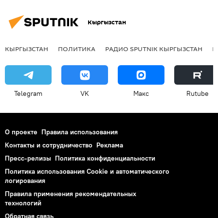
Кыргызстан
КЫРГЫЗСТАН
ПОЛИТИКА
РАДИО SPUTNIK КЫРГЫЗСТАН
Р
Telegram
VK
Макс
Rutube
О проекте
Правила использования
Контакты и сотрудничество
Реклама
Пресс-релизы
Политика конфиденциальности
Политика использования Cookie и автоматического
логирования
Правила применения рекомендательных
технологий
Обратная связь