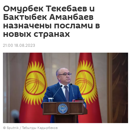
Омурбек Текебаев и
Бактыбек Аманбаев
назначены послами в
новых странах
21:00 18.08.2023
©
Sputnik / Табылды Кадырбеков