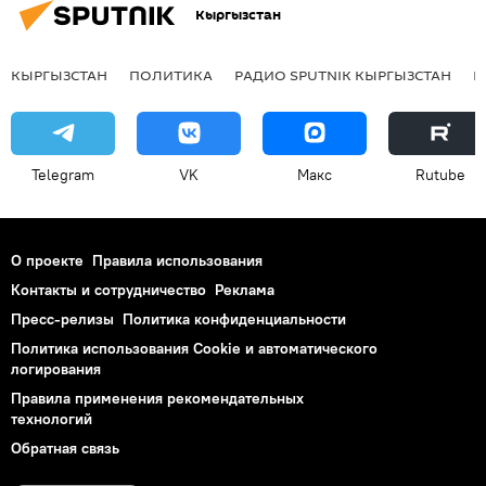
Кыргызстан
КЫРГЫЗСТАН
ПОЛИТИКА
РАДИО SPUTNIK КЫРГЫЗСТАН
Р
Telegram
VK
Макс
Rutube
О проекте
Правила использования
Контакты и сотрудничество
Реклама
Пресс-релизы
Политика конфиденциальности
Политика использования Cookie и автоматического
логирования
Правила применения рекомендательных
технологий
Обратная связь