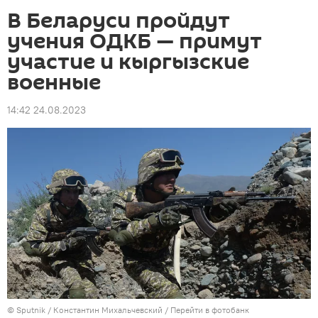
В Беларуси пройдут
учения ОДКБ — примут
участие и кыргызские
военные
14:42 24.08.2023
©
Sputnik
/ Константин Михальчевский
/
Перейти в фотобанк