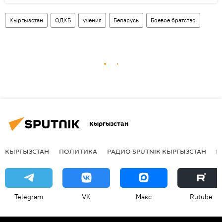
Кыргызстан
ОДКБ
учения
Беларусь
Боевое братство
Кыргызстан
КЫРГЫЗСТАН
ПОЛИТИКА
РАДИО SPUTNIK КЫРГЫЗСТАН
Р
Telegram
VK
Макс
Rutube