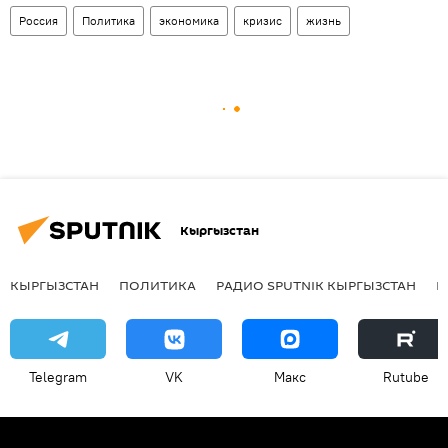
Россия
Политика
экономика
кризис
жизнь
Кыргызстан
КЫРГЫЗСТАН
ПОЛИТИКА
РАДИО SPUTNIK КЫРГЫЗСТАН
Р
Telegram
VK
Макс
Rutube