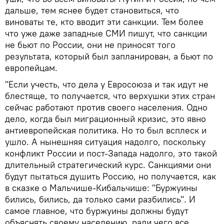
дальше, тем яснее будет становиться, что
виноваты те, кто вводит эти санкции. Тем более
что уже даже западные СМИ пишут, что санкции
не бьют по России, они не приносят того
результата, который был запланирован, а бьют по
европейцам.
"Если учесть, что дела у Евросоюза и так идут не
блестяще, то получается, что верхушки этих стран
сейчас работают против своего населения. Одно
дело, когда был миграционный кризис, это явно
антиевропейская политика. Но то был всплеск и
ушло. А нынешняя ситуация надолго, поскольку
конфликт России и пост-Запада надолго, это такой
длительный стратегический курс. Санкциями они
будут пытаться душить Россию, но получается, как
в сказке о Мальчише-Кибальчише: "Буржуины
бились, бились, да только сами разбились". И
самое главное, что буржуины должны будут
объяснять своему населению, ради чего все