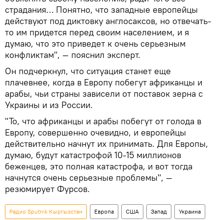
страдания… Понятно, что западные европейцы
действуют под диктовку англосаксов, но отвечать-
то им придется перед своим населением, и я
думаю, что это приведет к очень серьезным
конфликтам", ― пояснил эксперт.
Он подчеркнул, что ситуация станет еще
плачевнее, когда в Европу побегут африканцы и
арабы, чьи страны зависели от поставок зерна с
Украины и из России.
"То, что африканцы и арабы побегут от голода в
Европу, совершенно очевидно, и европейцы
действительно начнут их принимать. Для Европы,
думаю, будут катастрофой 10-15 миллионов
беженцев, это полная катастрофа, и вот тогда
начнутся очень серьезные проблемы", ―
резюмирует Фурсов.
Радио Sputnik Кыргызстан
Европа
США
Запад
Украина