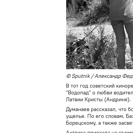
© Sputnik / Александр Фе
В тот год советский кино
"Водопад" о любви водител
Латвии Кристы (Андриня).
Думанаев рассказал, что б
ущелье. По его словам, Б
Борецскому, а также засве
Актриса приехала на съемк