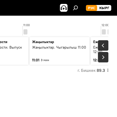
РУС
КЫРГ
11:00
12:00
ости
Жаңылыктар
Ежедневные 
ости. Выпуск
Жаңылыктар. Чыгарылыш 11:00
Ежедневные н
12:00
11:01
12:01
3 мин
3 мин
г. Бишкек
89.3