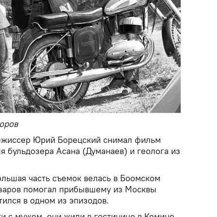
доров
режиссер Юрий Борецский снимал фильм
я бульдозера Асана (Думанаев) и геолога из
ольшая часть съемок велась в Боомском
азаров помогал прибывшему из Москвы
тился в одном из эпизодов.
и с мужем, они жили в гостинице в Кемине.