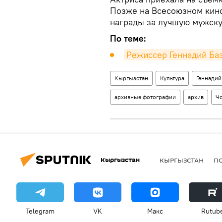
Позже на Всесоюзном кино
награды за лучшую мужску
По теме:
Режиссер Геннадий Баз
Кыргызстан
Культура
Геннадий
архивные фотографии
архив
Ч
Кыргызстан
КЫРГЫЗСТАН
П
Telegram
VK
Макс
Rutub