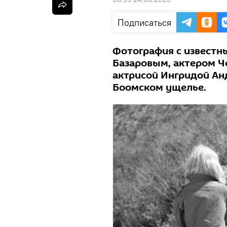
Подписаться
Фотография с извест
Базаровым, актером Ч
актрисой Ингридой Анд
Боомском ущелье.