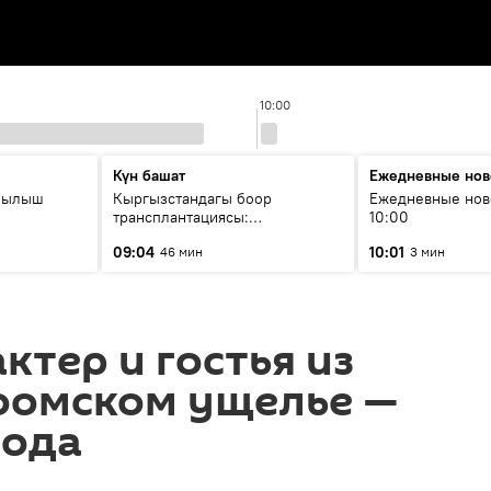
10:00
Күн башат
Ежедневные нов
рылыш
Кыргызстандагы боор
Ежедневные нов
трансплантациясы:
10:00
жетишкендиктер жана өнүгүү
09:04
10:01
46 мин
3 мин
келечеги
ктер и гостья из
Боомском ущелье —
года