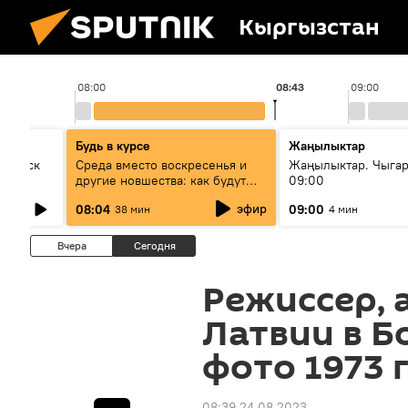
Кыргызстан
08:00
08:43
09:00
Будь в курсе
Жаңылыктар
Выпуск
Среда вместо воскресенья и
Жаңылыктар. Чыга
другие новшества: как будут
09:00
проходить выборы в КР?
эфир
08:04
09:00
38 мин
4 мин
Вчера
Сегодня
Режиссер, а
Латвии в 
фото 1973 
08:39 24.08.2023