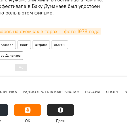
фестивале в Баку Думанаев был удостоен
ю роль в этом фильме.
аров на съемках в горах — фото 1978 года
 Базаров
Боом
актриса
съемки
оро Думанаев
ОЛИТИКА
РАДИО SPUTNIK КЫРГЫЗСТАН
РОССИЯ
СПОРТ
e
OK
Дзен