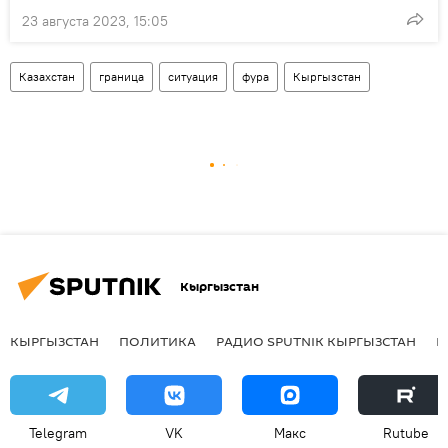
23 августа 2023, 15:05
Казахстан
граница
ситуация
фура
Кыргызстан
Кыргызстан
КЫРГЫЗСТАН
ПОЛИТИКА
РАДИО SPUTNIK КЫРГЫЗСТАН
Р
Telegram
VK
Макс
Rutube