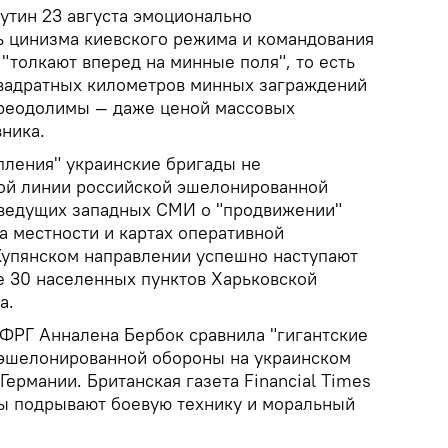
тин 23 августа эмоционально
 цинизма киевского режима и командования
 "толкают вперед на минные поля", то есть
квадратных километров минных заграждений
преодолимы — даже ценой массовых
ника.
пления" украинские бригады не
ой линии российской эшелонированной
ведущих западных СМИ о "продвижении"
а местности и картах оперативной
 Купянском направлении успешно наступают
е 30 населенных пунктов Харьковской
а.
ФРГ Анналена Бербок сравнила "гигантские
 эшелонированной обороны на украинском
ермании. Британская газета Financial Times
ны подрывают боевую технику и моральный