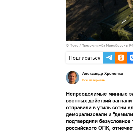
© Фото / Пресс-служба Минобороны Р
Подписаться
Александр Хроленко
Все материалы
Непреодолимые минные за
военных действий загнали 
отправили в утиль сотни е
деморализовали и "демили
подтвердили безусловное 
российского ОПК, отмечае