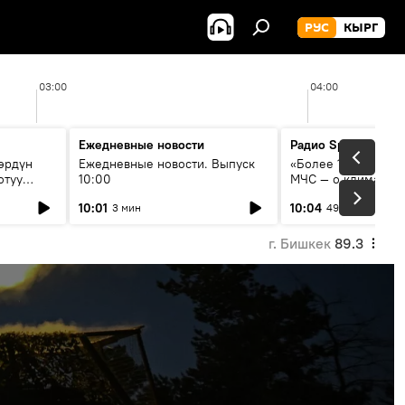
РУС
КЫРГ
03:00
04:00
Ежедневные новости
Радио Sputnik Кыр
өрдүн
Ежедневные новости. Выпуск
«Более 1200 сёл в 
отуу
10:00
МЧС — о климате, 
системе оповещен
10:01
10:04
3 мин
49 мин
населения
г. Бишкек
89.3