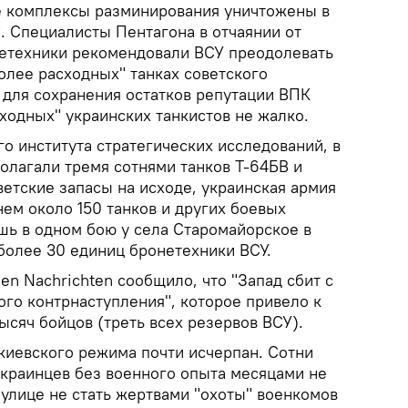
е комплексы разминирования уничтожены в
. Специалисты Пентагона в отчаянии от
етехники рекомендовали ВСУ преодолевать
олее расходных" танках советского
 для сохранения остатков репутации ВПК
ходных" украинских танкистов не жалко.
 института стратегических исследований, в
олагали тремя сотнями танков Т-64БВ и
етские запасы на исходе, украинская армия
ем около 150 танков и других боевых
ь в одном бою у села Старомайорское в
более 30 единиц бронетехники ВСУ.
en Nachrichten сообщило, что "Запад сбит с
ого контрнаступления", которое привело к
ысяч бойцов (треть всех резервов ВСУ).
иевского режима почти исчерпан. Сотни
краинцев без военного опыта месяцами не
 улице не стать жертвами "охоты" военкомов