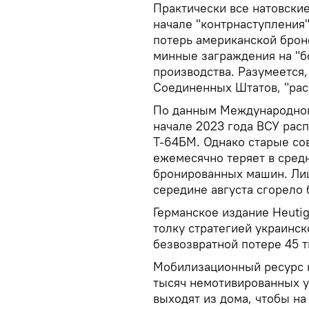
Практически все натовски
начале "контрнаступления"
потерь американской брон
минные заграждения на "б
производства. Разумеется,
Соединенных Штатов, "рас
По данным Международного
начале 2023 года ВСУ расп
Т-64БМ. Однако старые сов
ежемесячно теряет в средн
бронированных машин. Лиш
середине августа сгорело 
Германское издание Heutig
толку стратегией украинск
безвозвратной потере 45 т
Мобилизационный ресурс к
тысяч немотивированных у
выходят из дома, чтобы на