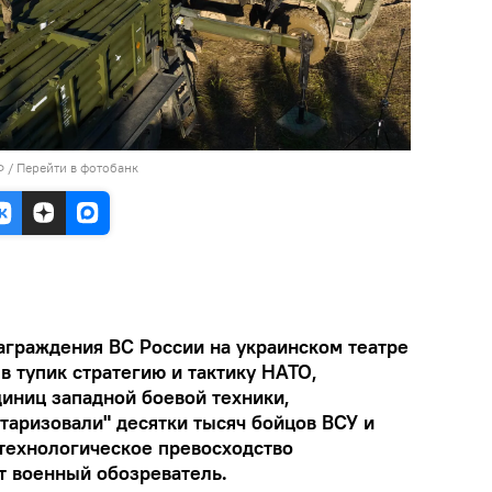
Ф
/
Перейти в фотобанк
граждения ВС России на украинском театре
в тупик стратегию и тактику НАТО,
диниц западной боевой техники,
таризовали" десятки тысяч бойцов ВСУ и
технологическое превосходство
т военный обозреватель.