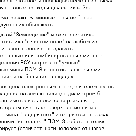
любой сложности площадью несколько тысяч
я готовые проходы для своих войск.
ссматриваются минные поля не более
дуется их объезжать.
едкой "Земледелие" может оперативно
отивника "в чистом поле" на любом из
рипасов позволяет создавать
отанковые или комбинированные минные
зделения ВСУ встречают "умные"
ные мины ПОМ-3 и противотанковые мины
ниях и на больших площадях.
снащена электронным определителем шагов
падения на землю цилиндр диаметром 6
сантиметров становится вертикально,
 стороны вылетают сверхтонкие нити с
— мина "подпрыгнет" и взорвется, поражая
онный "интеллект" ПОМ-3 работает только
рирует (отличает шаги человека от шагов