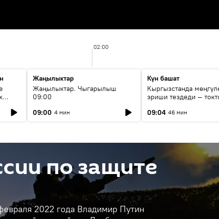
02:00
н
Жаңылыктар
Күн башат
е
Жаңылыктар. Чыгарылыш
Кыргызстанда мөңгүл
х
09:00
эриши тездеди — токт
мүмкүн эмеспи?
09:00
09:04
4 мин
46 мин
сии по защите
 февраля 2022 года Владимир Путин