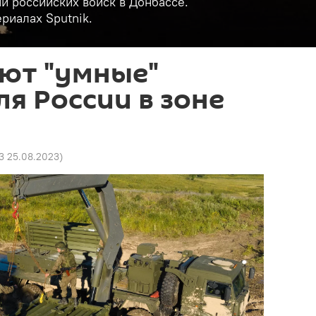
и российских войск в Донбассе.
риалах Sputnik.
ют "умные"
я России в зоне
3 25.08.2023
)