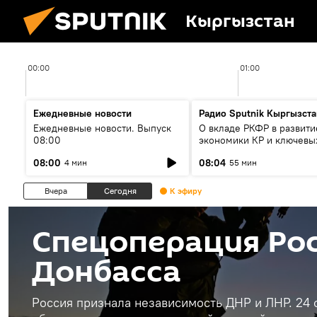
Кыргызстан
00:00
01:00
Ежедневные новости
Радио Sputnik Кыргызста
Ежедневные новости. Выпуск
О вкладе РКФР в развити
08:00
экономики КР и ключевы
секторах до 2030 года
08:00
08:04
4 мин
55 мин
Вчера
Сегодня
К эфиру
Спецоперация Рос
Донбасса
Россия признала независимость ДНР и ЛНР. 24