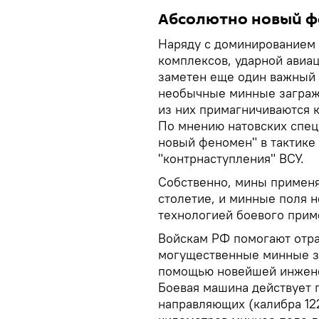
Абсолютно новый 
Наряду с доминированием
комплексов, ударной авиа
заметен еще один важный 
необычные минные заграж
из них примагничиваются к
По мнению натовских спец
новый феномен" в тактике 
"контрнаступления" ВСУ.
Собственно, мины применя
столетие, и минные поля 
технологией боевого прим
Войскам РФ помогают отра
могущественные минные з
помощью новейшей инжене
Боевая машина действует 
направляющих (калибра 122