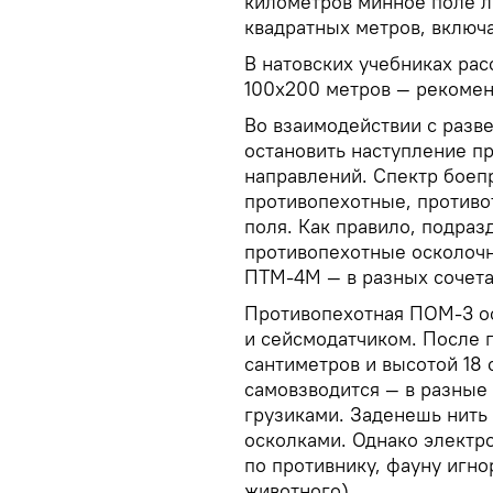
километров минное поле 
квадратных метров, включа
В натовских учебниках ра
100х200 метров — рекомен
Во взаимодействии с разв
остановить наступление пр
направлений. Спектр боеп
противопехотные, против
поля. Как правило, подра
противопехотные осколоч
ПТМ-4М — в разных сочета
Противопехотная ПОМ-3 о
и сейсмодатчиком. После 
сантиметров и высотой 18 
самовзводится — в разные
грузиками. Заденешь нить 
осколками. Однако электр
по противнику, фауну игно
животного).