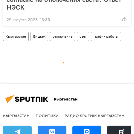
НЭСК
29 августа 2023, 16:35
Кыргызстан
Бишкек
отключение
свет
график работы
Кыргызстан
КЫРГЫЗСТАН
ПОЛИТИКА
РАДИО SPUTNIK КЫРГЫЗСТАН
Р