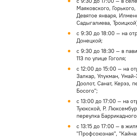
с 9:30 до 17:00 — в се
Маяковского, Горького,
Девятое января, Илмен
Садыгалиева, Троицкой)
с 9:30 до 18:00 — на о
Донецкой;
с 9:30 до 18:30 — в пав
113 по улице Гоголя;
с 12:00 до 15:00 — на 
Залкар, Улукман, Умай
Доолот, Санат, Керэз, 
Босого";
с 13:00 до 17:00 — на о
Туюкской, Р. Люксембур
переулка Баррикадного
с 13:15 до 17:00 — в жи
"Профсоюзная", "Кайна