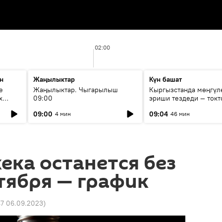
02:00
н
Жаңылыктар
Күн башат
е
Жаңылыктар. Чыгарылыш
Кыргызстанда мөңгүл
х
09:00
эриши тездеди — токт
мүмкүн эмеспи?
09:00
09:04
4 мин
46 мин
ека останется без
нтября — график
47 06.09.2023
)