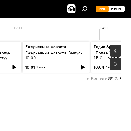
РУС
КЫРГ
03:00
04:00
Ежедневные новости
Радио Sputnik Кыр
өрдүн
Ежедневные новости. Выпуск
«Более 1200 сёл в 
отуу
10:00
МЧС — о климате, 
системе оповещен
10:01
10:04
3 мин
49 мин
населения
г. Бишкек
89.3