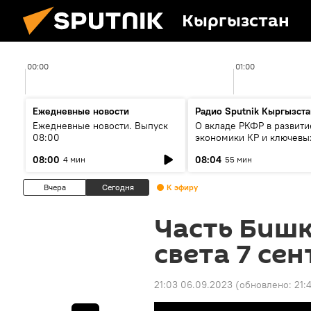
Кыргызстан
00:00
01:00
Ежедневные новости
Радио Sputnik Кыргызста
Ежедневные новости. Выпуск
О вкладе РКФР в развити
08:00
экономики КР и ключевы
секторах до 2030 года
08:00
08:04
4 мин
55 мин
Вчера
Сегодня
К эфиру
Часть Бишк
света 7 се
21:03 06.09.2023
(обновлено:
21: