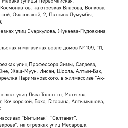
ле Маевка (улицы Первомайская,
 Космонавтов, на отрезках Власова, Волкова,
ской, Очаковской, 2, Патриса Лумумбы,
;
трезках улиц Суеркулова, Жукеева-Пудовкина,
ильонах и магазинах возле домов № 109, 111,
отрезках улиц Профессора Зимы, Садаева,
-Эне, Жаш-Муун, Инсан, Шоола, Алтын-Бак,
переулка Наримановского, в жилмассиве "Ак-
трезках улиц Льва Толстого, Матыева,
г, Кочкорской, Баха, Гагарина, Алтымышева,
;
лмассивах "Ынтымак", "Салтанат",
зарова", на отрезках улиц Месароша,