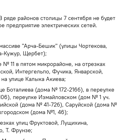
В ряде районов столицы 7 сентября не будет
ое предприятие электрических сетей.
лмассиве "Арча-Бешик" (улицы Чортекова,
ра-Кужур, Щербет);
ме № 11 в пятом микрорайоне, на отрезках
ской, Интергельпо, Фучика, Январской,
 на улице Калыка Акиева;
ице Боталиева (дома № 172-216б), в переулке
106), переулке Измайловском (дом № 1 уч.
Кийской (дома № 41-72б), Саруйской (дома №
Ужгородском (дома №1, 46);
трезках улиц Фруктовой, Лущихина,
, Т. Фрунзе;