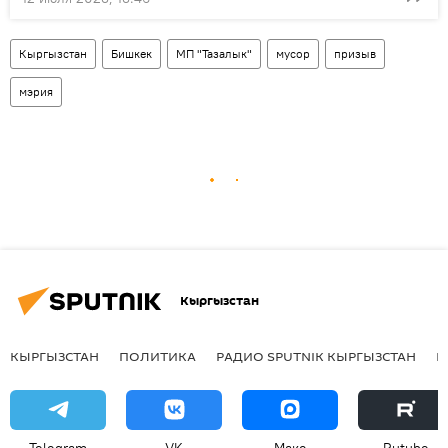
Кыргызстан
Бишкек
МП "Тазалык"
мусор
призыв
мэрия
Кыргызстан
КЫРГЫЗСТАН
ПОЛИТИКА
РАДИО SPUTNIK КЫРГЫЗСТАН
Р
Telegram
VK
Макс
Rutube