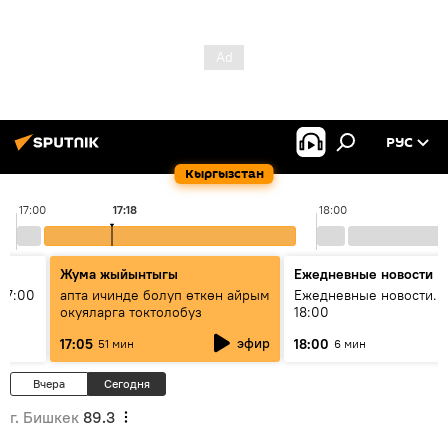
РУС
Кыргызстан
17:00
17:18
18:00
Жума жыйынтыгы
Ежедневные новости
17:00
апта ичинде болуп өткөн айрым
Ежедневные новости. 
окуяларга токтолобуз
18:00
эфир
17:05
18:00
51 мин
6 мин
Вчера
Сегодня
г. Бишкек
89.3