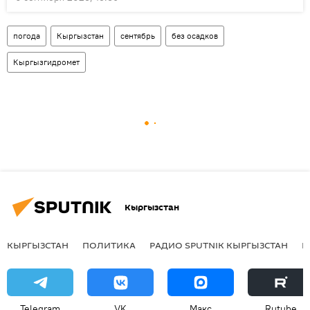
погода
Кыргызстан
сентябрь
без осадков
Кыргызгидромет
Кыргызстан
КЫРГЫЗСТАН
ПОЛИТИКА
РАДИО SPUTNIK КЫРГЫЗСТАН
Р
Telegram
VK
Макс
Rutube