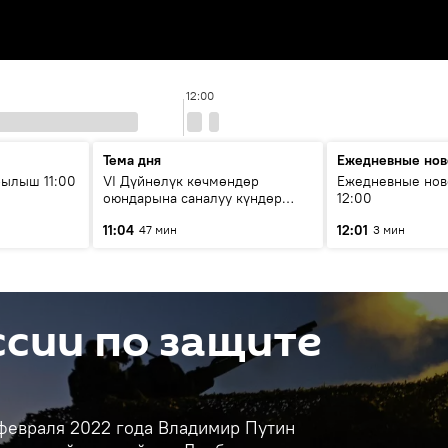
12:00
Тема дня
Ежедневные нов
ылыш 11:00
VI Дүйнөлүк көчмөндөр
Ежедневные нов
оюндарына саналуу күндөр
12:00
калды: даярдык иштери кайсы
11:04
12:01
47 мин
3 мин
этапка жетти?
сии по защите
 февраля 2022 года Владимир Путин