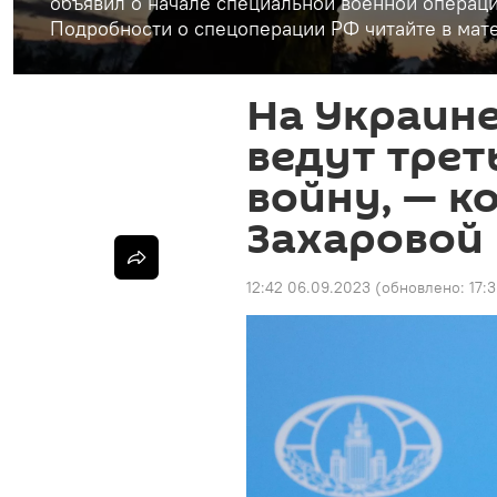
объявил о начале специальной военной операци
Подробности о спецоперации РФ читайте в мате
На Украине
ведут тре
войну, — 
Захаровой
12:42 06.09.2023
(обновлено:
17: