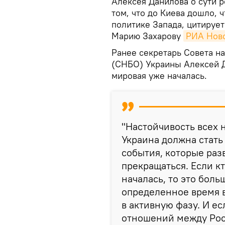
Алексея Данилова о сути 
том, что до Киева дошло, 
политике Запада, цитируе
Марию Захарову
РИА Нов
Ранее секретарь Совета н
(СНБО) Украины Алексей Да
мировая уже началась.
"Настойчивость всех 
Украина должна стать
события, которые разв
прекращаться. Если кт
началась, то это боль
определенное время в
в активную фазу. И ес
отношений между Росс