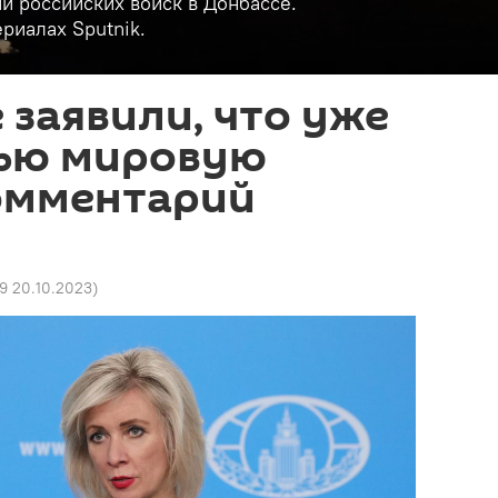
и российских войск в Донбассе.
риалах Sputnik.
 заявили, что уже
тью мировую
комментарий
39 20.10.2023
)