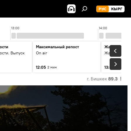
РУС
КЫРГ
13:00
14:00
ости
Максимальный репост
Жаңылыктар
ости. Выпуск
On air
Жаңылыктар.
12:05
13:01
2 мин
3 мин
г. Бишкек
89.3