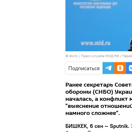
© Фото / Пресс-служба МИД РФ
/
Перей
Подписаться
Ранее секретарь Сове
обороны (СНБО) Украи
началась, а конфликт 
"выяснение отношений
намного сложнее".
БИШКЕК, 6 сен — Sputnik.