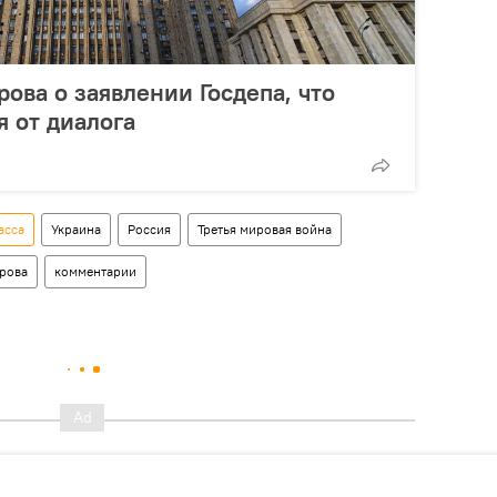
рова о заявлении Госдепа, что
я от диалога
асса
Украина
Россия
Третья мировая война
рова
комментарии