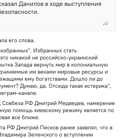
сказал Данилов в ходе выступления
безопасности.
ла его слова.
"избранных". Избранных стать
 это никакой не российско-украинский
пытка Запада вернуть мир в колониальную
одчиняемые им веками мировые ресурсы и
ежащими ему богатствами. Дошло ли до
румент? Думаю, да. Отсюда такая истерика",
леграм-канале.
д Совбеза РФ Дмитрий Медведев, намерение
нную помощь киевскому режиму является по
овая все ближе.
та РФ Дмитрий Песков ранее заявлял, что в
Владимира Зеленского о вступлении