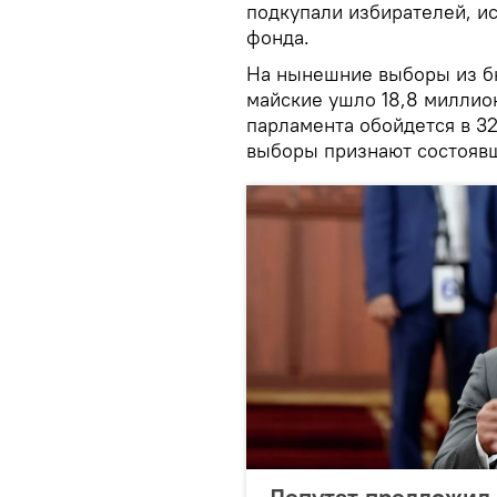
подкупали избирателей, и
фонда.
На нынешние выборы из бю
майские ушло 18,8 миллион
парламента обойдется в 3
выборы признают состояв
Депутат предложил 