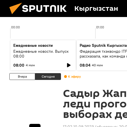
Кыргызстан
00:00
01:00
Ежедневные новости
Радио Sputnik Кыргызста
Ежедневные новости. Выпуск
Федерация тхэквондо IT
08:00
рассказала, как команда 
жертвой мошенников
08:00
08:04
4 мин
40 мин
Вчера
Сегодня
К эфиру
Садыр Жап
леди прого
выборах д
17:02 10.09.2023
(обновлено:
20: