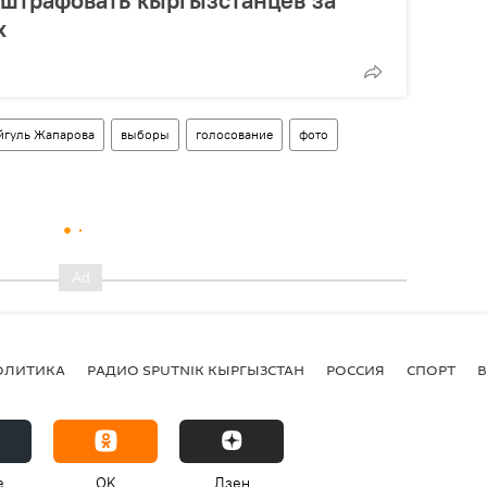
х
йгуль Жапарова
выборы
голосование
фото
ОЛИТИКА
РАДИО SPUTNIK КЫРГЫЗСТАН
РОССИЯ
СПОРТ
e
OK
Дзен