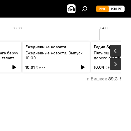
РУС
КЫРГ
03:00
04:00
Ежедневные новости
Радио Sputnik Кыр
ага берүү
Ежедневные новости. Выпуск
Пять ошибок котор
 талаптар
10:00
дорого обойтись п
жилья
10:01
10:04
3 мин
39 мин
г. Бишкек
89.3