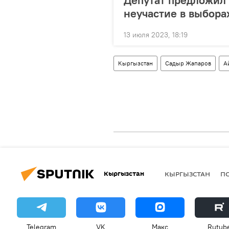
неучастие в выбора
13 июля 2023, 18:19
Кыргызстан
Садыр Жапаров
А
Кыргызстан
КЫРГЫЗСТАН
П
Telegram
VK
Макс
Rutub