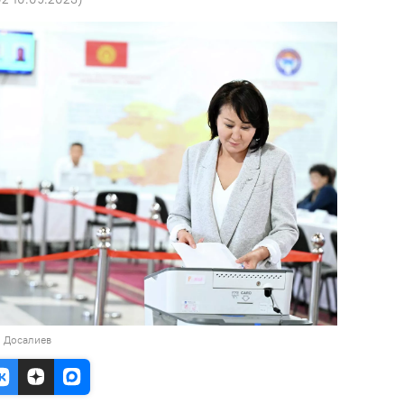
н Досалиев