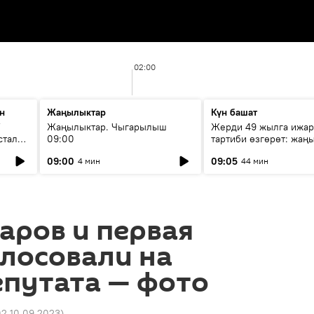
02:00
н
Жаңылыктар
Күн башат
F
Жаңылыктар. Чыгарылыш
Жерди 49 жылга ижар
стала
09:00
тартиби өзгөрөт: жаңы
эмнени көздөйт?
09:00
09:05
4 мин
44 мин
аров и первая
лосовали на
епутата — фото
02 10.09.2023
)