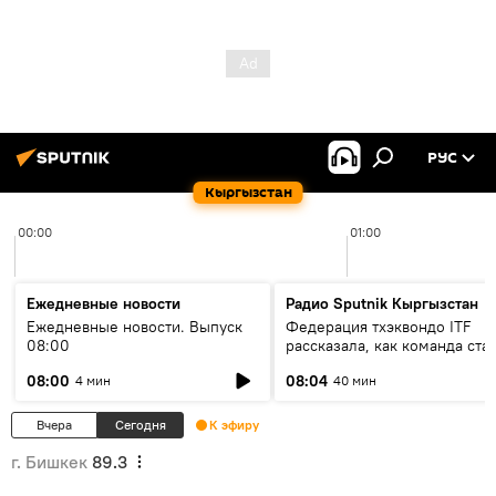
РУС
Кыргызстан
00:00
01:00
Ежедневные новости
Радио Sputnik Кыргызстан
Ежедневные новости. Выпуск
Федерация тхэквондо ITF
08:00
рассказала, как команда ста
жертвой мошенников
08:00
08:04
4 мин
40 мин
Вчера
Сегодня
К эфиру
г. Бишкек
89.3