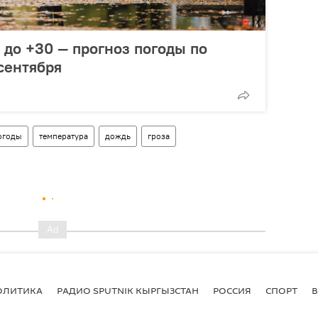
до +30 — прогноз погоды по
сентября
огоды
температура
дождь
гроза
ОЛИТИКА
РАДИО SPUTNIK КЫРГЫЗСТАН
РОССИЯ
СПОРТ