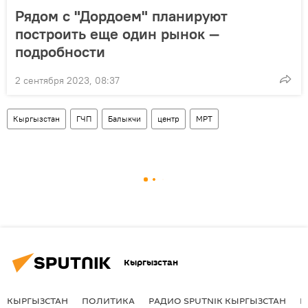
Рядом с "Дордоем" планируют
построить еще один рынок —
подробности
2 сентября 2023, 08:37
Кыргызстан
ГЧП
Балыкчи
центр
МРТ
Кыргызстан
КЫРГЫЗСТАН
ПОЛИТИКА
РАДИО SPUTNIK КЫРГЫЗСТАН
Р