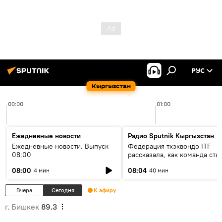
РУС
Кыргызстан
00:00
01:00
Ежедневные новости
Радио Sputnik Кыргызстан
Ежедневные новости. Выпуск
Федерация тхэквондо ITF
08:00
рассказала, как команда ста
жертвой мошенников
08:00
08:04
4 мин
40 мин
Вчера
Сегодня
К эфиру
г. Бишкек
89.3