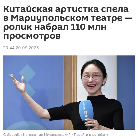
Китайская артистка спела
в Мариупольском театре —
ролик набрал 110 млн
просмотров
20:44 20.09.2023
©
Sputnik
/ Константин Михальчевский
/
Перейти в фотобанк