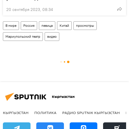
20 сентября 2023, 08:34
В мире
Россия
певица
Китай
просмотры
Мариупольский театр
видео
Кыргызстан
КЫРГЫЗСТАН
ПОЛИТИКА
РАДИО SPUTNIK КЫРГЫЗСТАН
Р