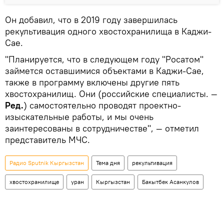
Он добавил, что в 2019 году завершилась
рекультивация одного хвостохранилища в Каджи-
Сае.
"Планируется, что в следующем году "Росатом"
займется оставшимися объектами в Каджи-Сае,
также в программу включены другие пять
хвостохранилищ. Они (российские специалисты. —
Ред.
) самостоятельно проводят проектно-
изыскательные работы, и мы очень
заинтересованы в сотрудничестве", — отметил
представитель МЧС.
Радио Sputnik Кыргызстан
Тема дня
рекультивация
хвостохранилище
уран
Кыргызстан
Бакытбек Асанкулов