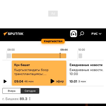
РУС
Кыргызстан
09:00
09:44
10:00
Күн башат
Ежедневные новости
Кыргызстандагы боор
Ежедневные новости. 
трансплантациясы:
10:00
жетишкендиктер жана өнүгүү
эфир
09:04
10:01
46 мин
3 мин
келечеги
Вчера
Сегодня
г. Бишкек
89.3