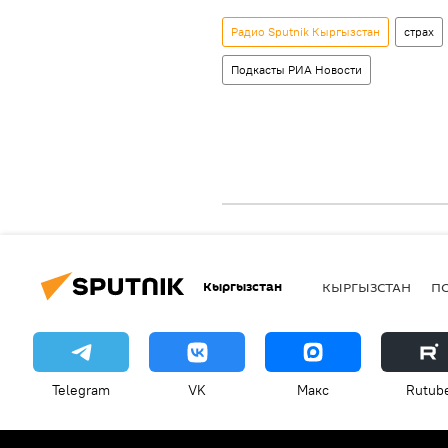
Радио Sputnik Кыргызстан
страх
Подкасты РИА Новости
Кыргызстан
КЫРГЫЗСТАН
П
Telegram
VK
Макс
Rutub