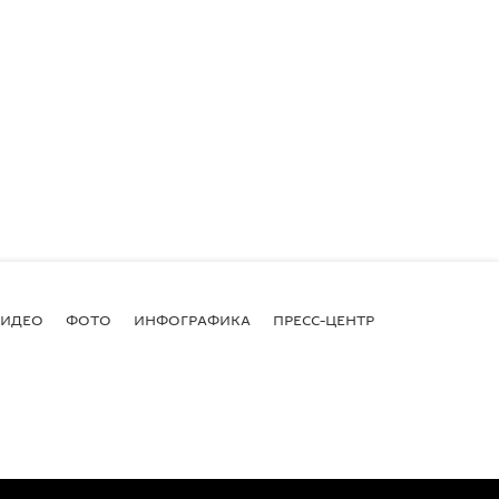
ВИДЕО
ФОТО
ИНФОГРАФИКА
ПРЕСС-ЦЕНТР