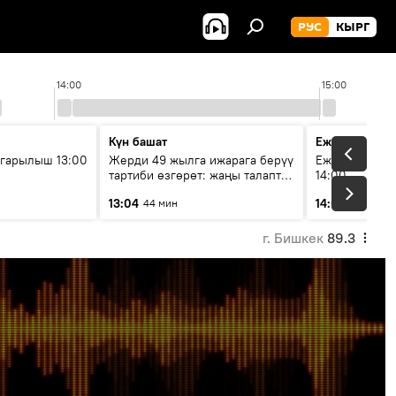
РУС
КЫРГ
14:00
15:00
Күн башат
Ежедневные 
гарылыш 13:00
Жерди 49 жылга ижарага берүү
Ежедневные н
тартиби өзгөрөт: жаңы талаптар
14:00
эмнени көздөйт?
13:04
14:01
44 мин
3 мин
г. Бишкек
89.3