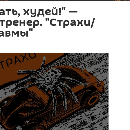
ать, худей!" —
тренер. "Страхи/
равмы"