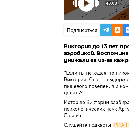
40:08
Подписаться
Виктория до 13 лет п
аэробикой. Воспомина
унижали ее из-за каж
"Если ты не худая, то ник
Виктория. Она не выдержал
пищевого поведения и ком
делать?
Историю Виктории разбира
психологических наук Арт
Лосева.
Слушайте подкасты
РИА Н