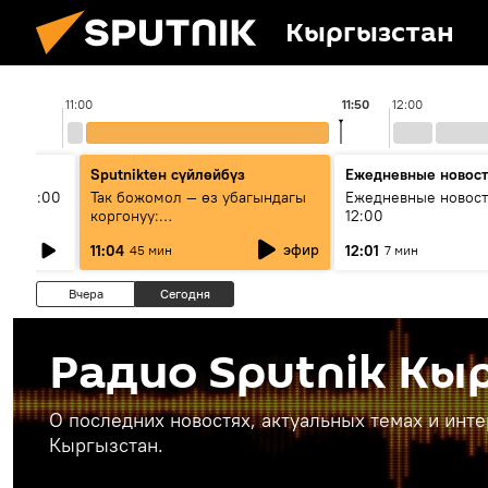
Кыргызстан
11:00
11:50
12:00
Sputnikteн сүйлөйбүз
Ежедневные новос
ыш 11:00
Так божомол — өз убагындагы
Ежедневные новост
коргонуу:
12:00
гидрометеорологиялык кызмат
эфир
11:04
12:01
45 мин
7 мин
кантип өркүндөтүлүүдө
Вчера
Сегодня
Радио Sputnik Кы
О последних новостях, актуальных темах и инт
Кыргызстан.