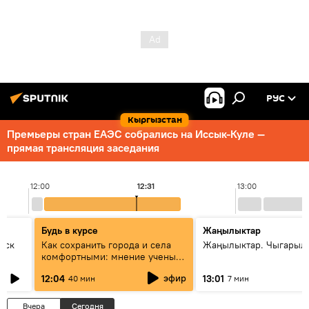
РУС
Кыргызстан
Премьеры стран ЕАЭС собрались на Иссык-Куле —
прямая трансляция заседания
12:00
12:31
13:00
Будь в курсе
Жаңылыктар
уск
Как сохранить города и села
Жаңылыктар. Чыгарыл
комфортными: мнение ученых
Евразии
эфир
12:04
13:01
40 мин
7 мин
Вчера
Сегодня