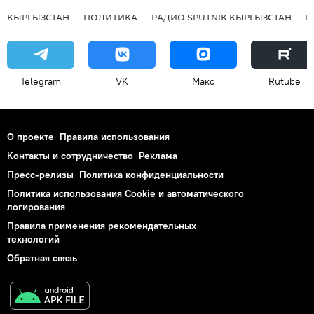
КЫРГЫЗСТАН
ПОЛИТИКА
РАДИО SPUTNIK КЫРГЫЗСТАН
Р
Telegram
VK
Макс
Rutube
О проекте
Правила использования
Контакты и сотрудничество
Реклама
Пресс-релизы
Политика конфиденциальности
Политика использования Cookie и автоматического
логирования
Правила применения рекомендательных
технологий
Обратная связь