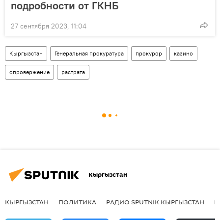
подробности от ГКНБ
27 сентября 2023, 11:04
Кыргызстан
Генеральная прокуратура
прокурор
казино
опровержение
растрата
Кыргызстан
КЫРГЫЗСТАН
ПОЛИТИКА
РАДИО SPUTNIK КЫРГЫЗСТАН
Р