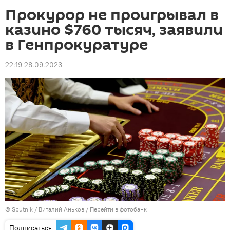
Прокурор не проигрывал в
казино $760 тысяч, заявили
в Генпрокуратуре
22:19 28.09.2023
©
Sputnik
/ Виталий Аньков
/
Перейти в фотобанк
Подписаться