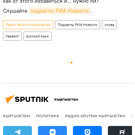
как от этого избавиться и... нужно ли?
Слушайте
подкасты РИА Новости
.
Радио Sputnik Кыргызстан
Подкасты РИА Новости
слова
паразит
русский язык
Кыргызстан
КЫРГЫЗСТАН
ПОЛИТИКА
РАДИО SPUTNIK КЫРГЫЗСТАН
Р