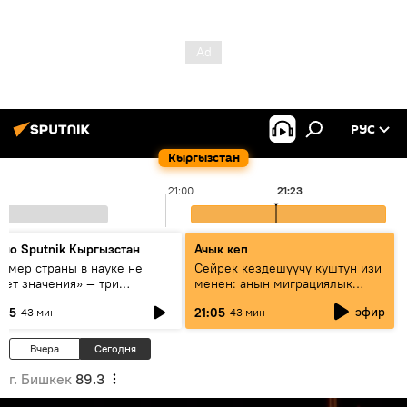
РУС
Кыргызстан
21:00
21:23
дио Sputnik Кыргызстан
Ачык кеп
азмер страны в науке не
Сейрек кездешүүчү куштун изи
еет значения» — три
менен: анын миграциялык
сперта о сотрудничестве
жолу эмнеден кабар берет?
эфир
:05
21:05
43 мин
43 мин
ссии и Кыргызстана в
разовании и исследованиях
Вчера
Сегодня
г. Бишкек
89.3