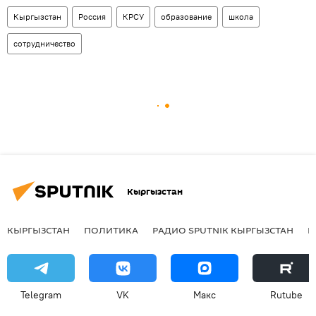
Кыргызстан
Россия
КРСУ
образование
школа
сотрудничество
Кыргызстан
КЫРГЫЗСТАН
ПОЛИТИКА
РАДИО SPUTNIK КЫРГЫЗСТАН
Р
Telegram
VK
Макс
Rutube