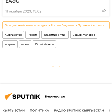
ЕАЭС
11 октября 2023, 13:02
Официальный визит президента России Владимира Путина в Кыргызстан
Кыргызстан
Россия
Владимир Путин
Садыр Жапаров
встреча
визит
Юрий Ушаков
Кыргызстан
КЫРГЫЗСТАН
ПОЛИТИКА
РАДИО SPUTNIK КЫРГЫЗСТАН
Р