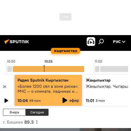
РУС
Кыргызстан
10:00
10:25
11:00
Радио Sputnik Кыргызстан
Жаңылыктар
уск
«Более 1200 сёл в зоне риска»:
Жаңылыктар. Чыгарылы
МЧС — о климате, ледниках и
системе оповещения
эфир
10:04
11:01
49 мин
3 мин
населения
Вчера
Сегодня
г. Бишкек
89.3