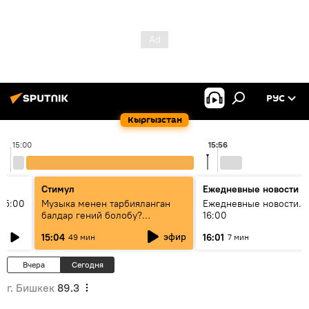
РУС
Кыргызстан
15:00
15:56
Стимул
Ежедневные новости
15:00
Музыка менен тарбияланган
Ежедневные новости. 
балдар гений болобу?
16:00
Кыргыздын жашоосунда
эфир
15:04
16:01
49 мин
7 мин
музыканын орду
Вчера
Сегодня
г. Бишкек
89.3