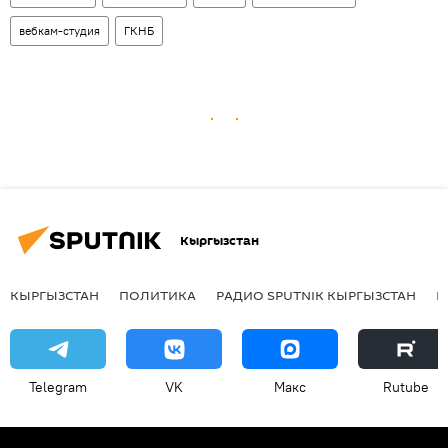
вебкам-студия
ГКНБ
Кыргызстан
КЫРГЫЗСТАН
ПОЛИТИКА
РАДИО SPUTNIK КЫРГЫЗСТАН
Р
Telegram
VK
Макс
Rutube