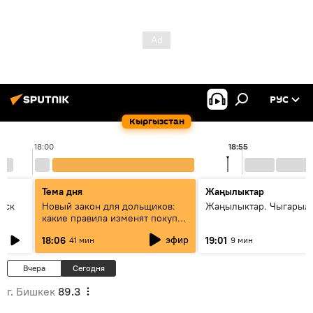
РУС
Кыргызстан
18:00
18:55
Тема дня
Жаңылыктар
уск
Новый закон для дольщиков:
Жаңылыктар. Чыгарыл
какие правила изменят покупку
квартир
эфир
18:06
19:01
41 мин
9 мин
Вчера
Сегодня
г. Бишкек
89.3