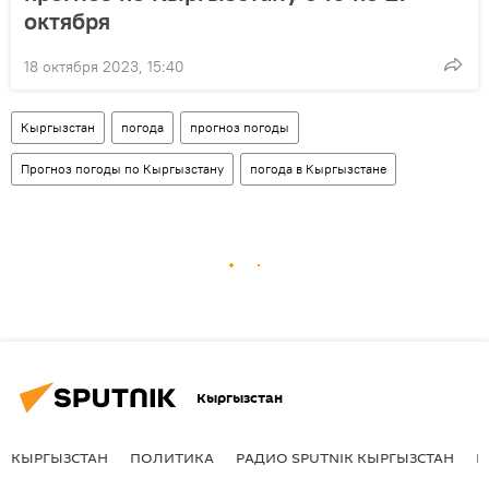
октября
18 октября 2023, 15:40
Кыргызстан
погода
прогноз погоды
Прогноз погоды по Кыргызстану
погода в Кыргызстане
Кыргызстан
КЫРГЫЗСТАН
ПОЛИТИКА
РАДИО SPUTNIK КЫРГЫЗСТАН
Р