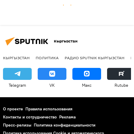
Кыргызстан
КЫРГЫЗСТАН
ПОЛИТИКА
РАДИО SPUTNIK КЫРГЫЗСТАН
Р
Telegram
VK
Макс
Rutube
О проекте
Правила использования
Контакты и сотрудничество
Реклама
Пресс-релизы
Политика конфиденциальности
Политика использования Cookie и автоматического