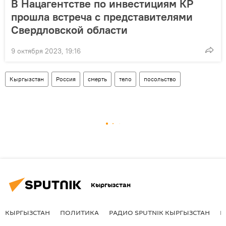
В Нацагентстве по инвестициям КР
прошла встреча с представителями
Свердловской области
9 октября 2023, 19:16
Кыргызстан
Россия
смерть
тело
посольство
Кыргызстан
КЫРГЫЗСТАН
ПОЛИТИКА
РАДИО SPUTNIK КЫРГЫЗСТАН
Р