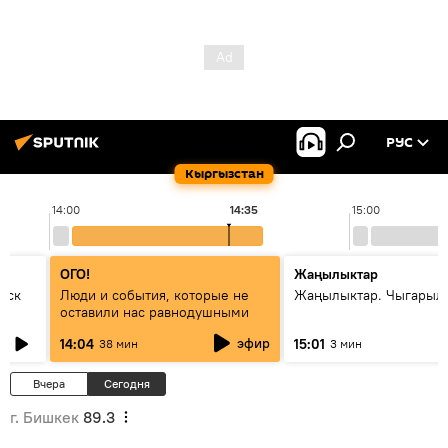
РУС
Кыргызстан
14:00
14:35
15:00
ОГО!
Жаңылыктар
уск
Люди и события, которые не
Жаңылыктар. Чыгарыл
оставили нас равнодушными
эфир
14:04
15:01
38 мин
3 мин
Вчера
Сегодня
г. Бишкек
89.3