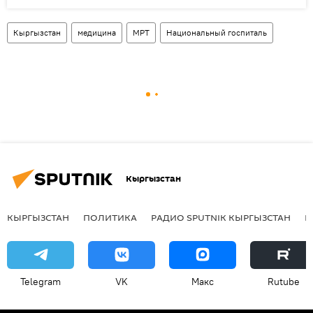
Кыргызстан
медицина
МРТ
Национальный госпиталь
Кыргызстан
КЫРГЫЗСТАН
ПОЛИТИКА
РАДИО SPUTNIK КЫРГЫЗСТАН
Р
Telegram
VK
Макс
Rutube