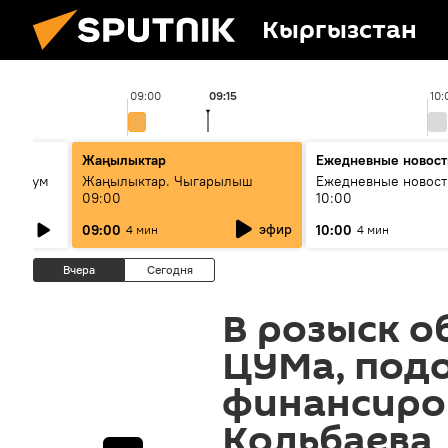
Кыргызстан
09:00
09:15
10:
ько
Жаңылыктар
Ежедневные новост
кий бум
Жаңылыктар. Чыгарылыш
Ежедневные новост
09:00
10:00
му и как
эфир
09:00
10:00
4 мин
4 мин
Вчера
Сегодня
В розыск о
ЦУМа, подо
финансиро
Кольбаева