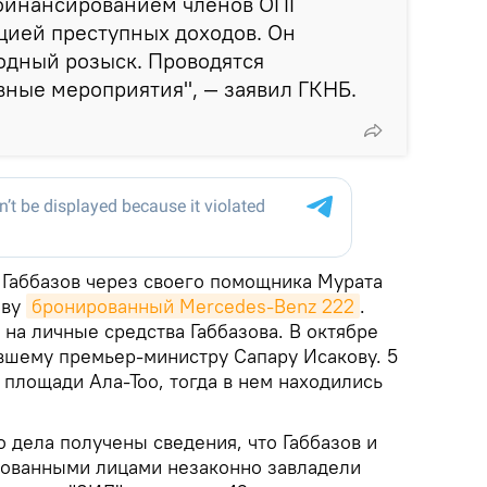
 финансированием членов ОПГ
цией преступных доходов. Он
одный розыск. Проводятся
ные мероприятия", — заявил ГКНБ.
 Габбазов через своего помощника Мурата
еву
бронированный Mercedes-Benz 222
.
на личные средства Габбазова. В октябре
вшему премьер-министру Сапару Исакову. 5
а площади Ала-Тоо, тогда в нем находились
о дела получены сведения, что Габбазов и
рованными лицами незаконно завладели