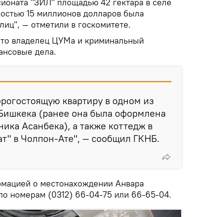
ионата "ЗИЛ" площадью 42 гектара в селе
мостью 15 миллионов долларов была
иц", — отметили в госкомитете.
 что владелец ЦУМа и криминальный
ансовые дела.
орогостоящую квартиру в одном из
Бишкека (ранее она была оформлена
ника Асанбека), а также коттедж в
ат" в Чолпон-Ате", — сообщил ГКНБ.
ормацией о местонахождении Анвара
 по номерам (0312) 66-04-75 или 66-65-04.