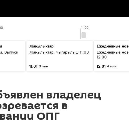
00
11:00
и
Жаңылыктар
Ежедневные нов
и. Выпуск
Жаңылыктар. Чыгарылыш 11:00
Ежедневные нов
12:00
11:01
12:01
3 мин
4 мин
бъявлен владелец
зревается в
вании ОПГ