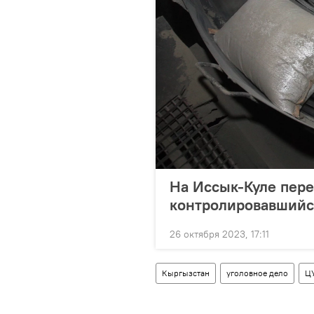
На Иссык-Куле пере
контролировавшийс
26 октября 2023, 17:11
Кыргызстан
уголовное дело
ЦУ