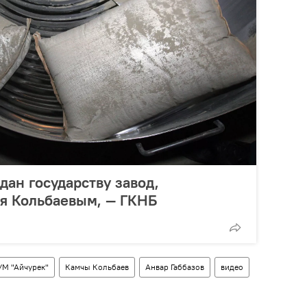
дан государству завод,
я Кольбаевым, — ГКНБ
М "Айчурек"
Камчы Кольбаев
Анвар Габбазов
видео