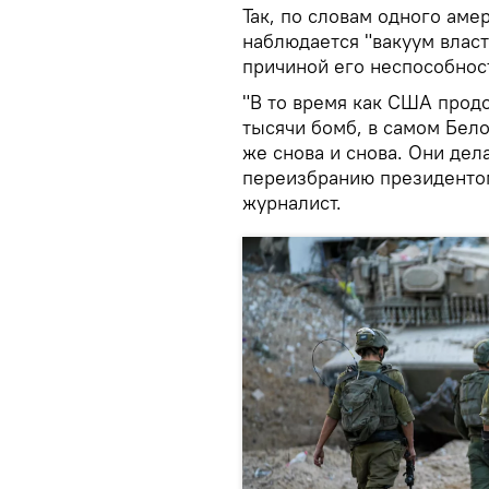
Так, по словам одного аме
наблюдается "вакуум власти
причиной его неспособност
"В то время как США прод
тысячи бомб, в самом Бело
же снова и снова. Они дела
переизбранию президентом
журналист.