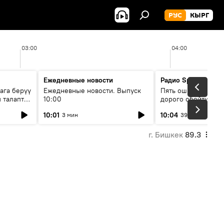
РУС
КЫРГ
03:00
04:00
Ежедневные новости
Радио Sputnik Кыр
ага берүү
Ежедневные новости. Выпуск
Пять ошибок котор
 талаптар
10:00
дорого обойтись п
жилья
10:01
10:04
3 мин
39 мин
г. Бишкек
89.3