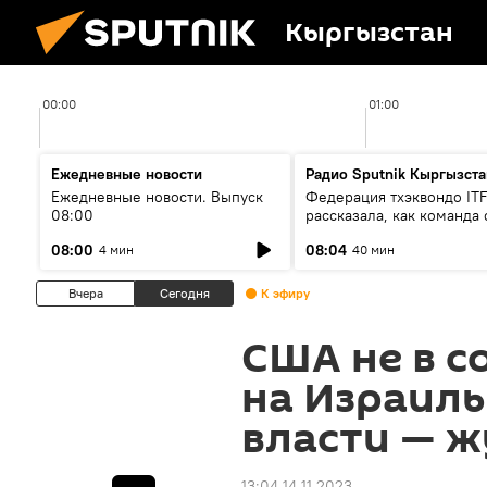
Кыргызстан
00:00
01:00
Ежедневные новости
Радио Sputnik Кыргызста
Ежедневные новости. Выпуск
Федерация тхэквондо IT
08:00
рассказала, как команда 
жертвой мошенников
08:00
08:04
4 мин
40 мин
Вчера
Сегодня
К эфиру
США не в с
на Израиль
власти — 
13:04 14.11.2023