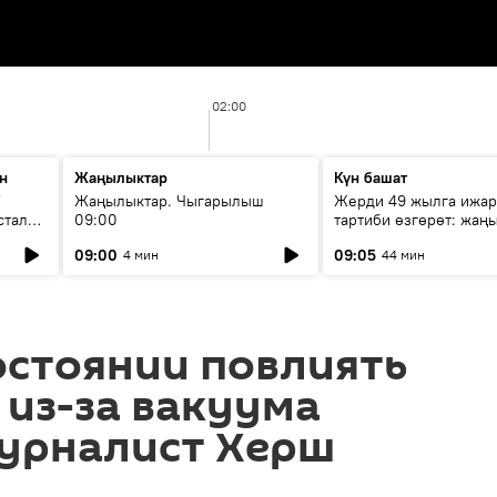
02:00
н
Жаңылыктар
Күн башат
F
Жаңылыктар. Чыгарылыш
Жерди 49 жылга ижар
стала
09:00
тартиби өзгөрөт: жаңы
эмнени көздөйт?
09:00
09:05
4 мин
44 мин
остоянии повлиять
 из-за вакуума
журналист Херш