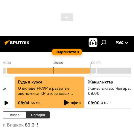
РУС
Кыргызстан
08:00
08:34
09:00
Будь в курсе
Жаңылыктар
уск
О вкладе РКФР в развитие
Жаңылыктар. Чыгары
экономики КР и ключевых
09:00
секторах до 2030 года
эфир
08:04
09:00
55 мин
4 мин
Вчера
Сегодня
г. Бишкек
89.3