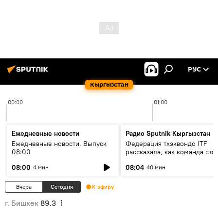
РУС
Кыргызстан
00:00
01:00
Ежедневные новости
Радио Sputnik Кыргызстан
Ежедневные новости. Выпуск
Федерация тхэквондо ITF
08:00
рассказала, как команда ста
жертвой мошенников
08:00
08:04
4 мин
40 мин
Вчера
Сегодня
К эфиру
г. Бишкек
89.3