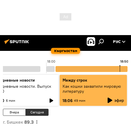
РУС
Кыргызстан
18:00
18:50
едневные новости
Между строк
едневные новости. Выпуск
Как кошки захватили мировую
:00
литературу
эфир
:00
18:06
6 мин
49 мин
Вчера
Сегодня
г. Бишкек
89.3