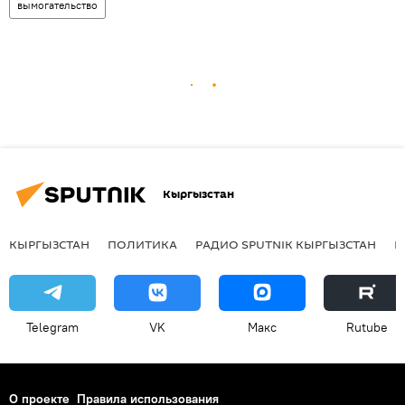
вымогательство
Кыргызстан
КЫРГЫЗСТАН
ПОЛИТИКА
РАДИО SPUTNIK КЫРГЫЗСТАН
Р
Telegram
VK
Макс
Rutube
О проекте
Правила использования