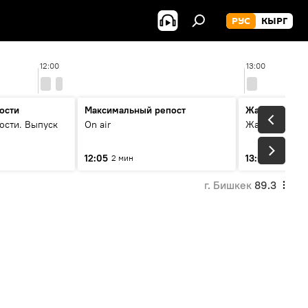
РУС
КЫРГ
12:00
13:00
ости
Максимальный репост
Жаңылыктар
ости. Выпуск
On air
Жаңылыктар.
12:05
13:01
2 мин
3 мин
г. Бишкек
89.3