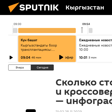
Кыргызстан
09:00
09:54
Күн башат
Ежедневные новос
лыш
Кыргызстандагы боор
Ежедневные новост
трансплантациясы:
10:00
жетишкендиктер жана өнүгүү
эфир
09:04
10:01
46 мин
3 мин
келечеги
Вчера
Сегодня
Сколько с
и кроссове
— инфогра
21:02 25.11.2023