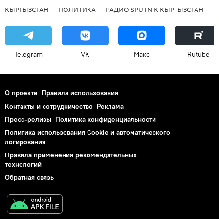
КЫРГЫЗСТАН
ПОЛИТИКА
РАДИО SPUTNIK КЫРГЫЗСТАН
Р
Telegram
VK
Макс
Rutube
О проекте
Правила использования
Контакты и сотрудничество
Реклама
Пресс-релизы
Политика конфиденциальности
Политика использования Cookie и автоматического
логирования
Правила применения рекомендательных
технологий
Обратная связь