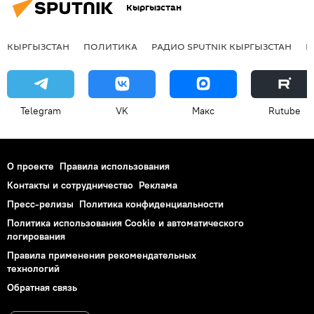
Кыргызстан
КЫРГЫЗСТАН
ПОЛИТИКА
РАДИО SPUTNIK КЫРГЫЗСТАН
Р
Telegram
VK
Макс
Rutube
О проекте
Правила использования
Контакты и сотрудничество
Реклама
Пресс-релизы
Политика конфиденциальности
Политика использования Cookie и автоматического
логирования
Правила применения рекомендательных
технологий
Обратная связь