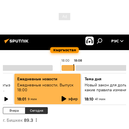
РУС
Кыргызстан
18:00
18:08
Ежедневные новости
Тема дня
ыргыз
Ежедневные новости. Выпуск
Новый закон для доль
н
18:00
какие правила изменят
квартир
эфир
18:01
18:10
9 мин
41 мин
Вчера
Сегодня
г. Бишкек
89.3