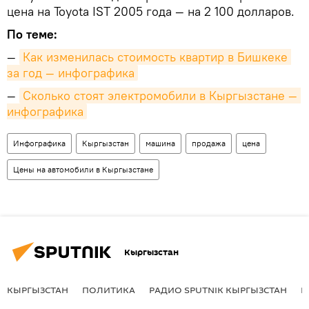
цена на Toyota IST 2005 года — на 2 100 долларов.
По теме:
—
Как изменилась стоимость квартир в Бишкеке 
за год — инфографика
—
Сколько стоят электромобили в Кыргызстане — 
инфографика
Инфографика
Кыргызстан
машина
продажа
цена
Цены на автомобили в Кыргызстане
Кыргызстан
КЫРГЫЗСТАН
ПОЛИТИКА
РАДИО SPUTNIK КЫРГЫЗСТАН
Р