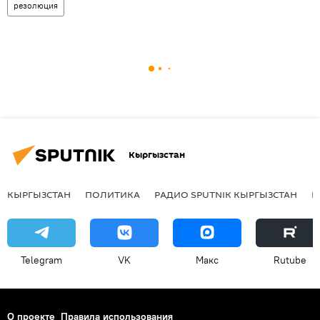
резолюция
Кыргызстан
КЫРГЫЗСТАН
ПОЛИТИКА
РАДИО SPUTNIK КЫРГЫЗСТАН
Р
Telegram
VK
Макс
Rutube
О проекте
Правила использования