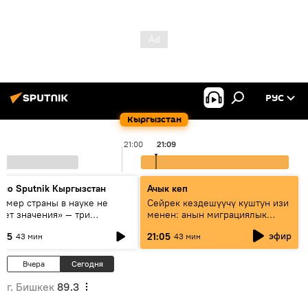
РУС
Кыргызстан
21:00
21:09
дио Sputnik Кыргызстан
Ачык кеп
азмер страны в науке не
Сейрек кездешүүчү куштун изи
еет значения» — три
менен: анын миграциялык
сперта о сотрудничестве
жолу эмнеден кабар берет?
эфир
:05
21:05
43 мин
43 мин
ссии и Кыргызстана в
разовании и исследованиях
Вчера
Сегодня
г. Бишкек
89.3