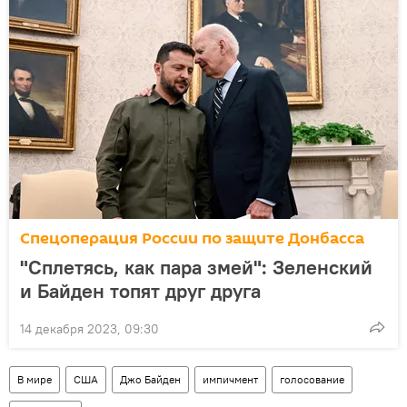
Спецоперация России по защите Донбасса
"Сплетясь, как пара змей": Зеленский
и Байден топят друг друга
14 декабря 2023, 09:30
В мире
США
Джо Байден
импичмент
голосование