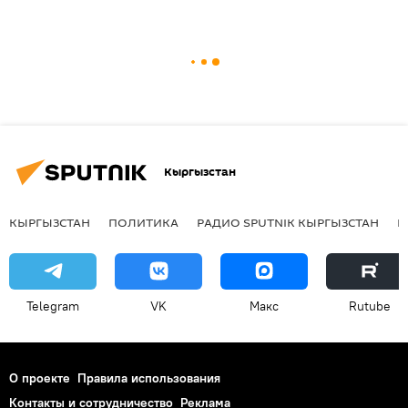
Кыргызстан
КЫРГЫЗСТАН
ПОЛИТИКА
РАДИО SPUTNIK КЫРГЫЗСТАН
Р
Telegram
VK
Макс
Rutube
О проекте
Правила использования
Контакты и сотрудничество
Реклама