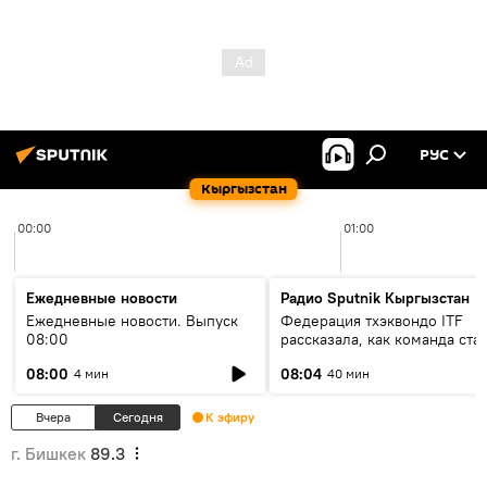
РУС
Кыргызстан
00:00
01:00
Ежедневные новости
Радио Sputnik Кыргызстан
Ежедневные новости. Выпуск
Федерация тхэквондо ITF
08:00
рассказала, как команда ста
жертвой мошенников
08:00
08:04
4 мин
40 мин
Вчера
Сегодня
К эфиру
г. Бишкек
89.3