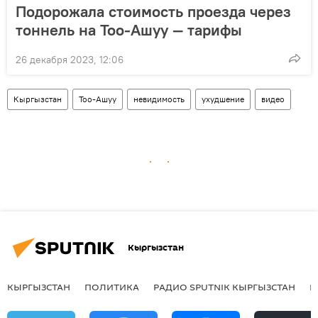
Подорожала стоимость проезда через
тоннель на Тоо-Ашуу — тарифы
26 декабря 2023, 12:06
Кыргызстан
Тоо-Ашуу
невидимость
ухудшение
видео
Кыргызстан
КЫРГЫЗСТАН
ПОЛИТИКА
РАДИО SPUTNIK КЫРГЫЗСТАН
Р