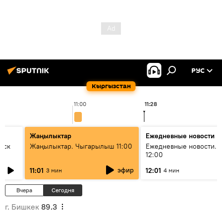
РУС
Кыргызстан
11:00
11:28
Жаңылыктар
Ежедневные новости
уск
Жаңылыктар. Чыгарылыш 11:00
Ежедневные новости. 
12:00
эфир
11:01
12:01
3 мин
4 мин
Вчера
Сегодня
г. Бишкек
89.3