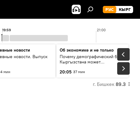
РУС
КЫРГ
19:59
21:00
евные новости
Об экономике и не только
евные новости. Выпуск
Почему демографический бум
Кыргызстана может
превратиться в проблему и как
20:05
4 мин
37 мин
этого избежать
г. Бишкек
89.3