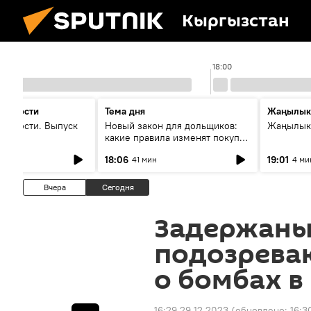
Кыргызстан
17:00
18:00
 новости
Тема дня
Жаңылык
новости. Выпуск
Новый закон для дольщиков:
Жаңылыкт
какие правила изменят покупку
квартир
18:06
19:01
41 мин
4 ми
Вчера
Сегодня
Задержаны
подозрева
о бомбах в
16:29 29.12.2023
(обновлено:
16:3