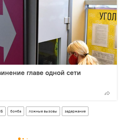
инение главе одной сети
НБ
бомба
ложные вызовы
задержание