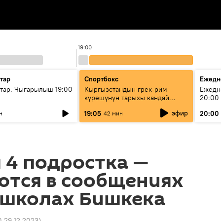
19:00
тар
Спортбокс
Ежедн
ар. Чыгарылыш 19:00
Кыргызстандын грек-рим
Ежедн
күрөшүнүн тарыхы кандай
20:00
башталган?
эфир
19:05
20:00
н
42 мин
 4 подростка —
ются в сообщениях
 школах Бишкека
0 29.12.2023
)