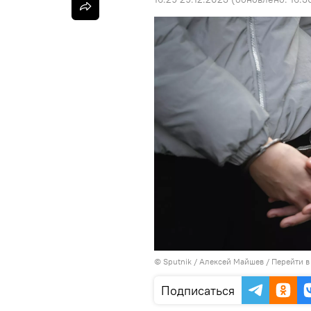
©
Sputnik
/ Алексей Майшев
/
Перейти в
Подписаться