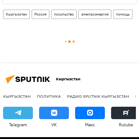
Кыргызстан
Россия
посольство
электроэнергия
помощь
Кыргызстан
КЫРГЫЗСТАН
ПОЛИТИКА
РАДИО SPUTNIK КЫРГЫЗСТАН
Р
Telegram
VK
Макс
Rutube