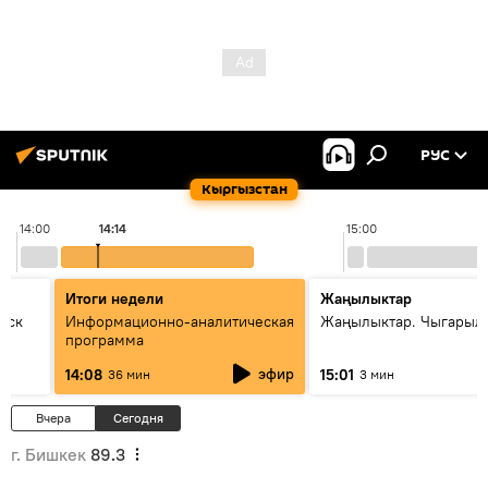
РУС
Кыргызстан
14:00
14:14
15:00
Итоги недели
Жаңылыктар
уск
Информационно-аналитическая
Жаңылыктар. Чыгарыл
программа
эфир
14:08
15:01
36 мин
3 мин
Вчера
Сегодня
г. Бишкек
89.3