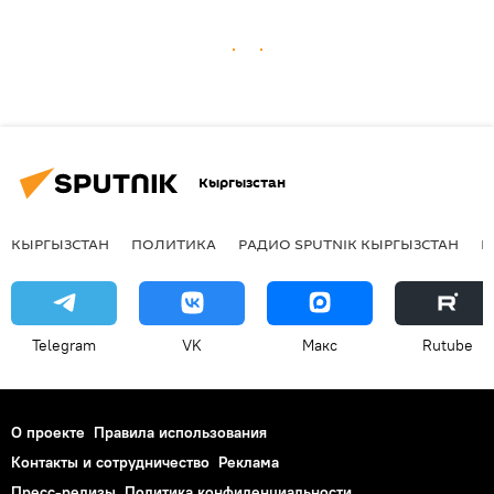
Кыргызстан
КЫРГЫЗСТАН
ПОЛИТИКА
РАДИО SPUTNIK КЫРГЫЗСТАН
Р
Telegram
VK
Макс
Rutube
О проекте
Правила использования
Контакты и сотрудничество
Реклама
Пресс-релизы
Политика конфиденциальности