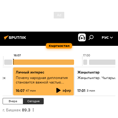
РУС
Кыргызстан
16:07
17:00
Личный интерес
Жаңылыктар
уск
Почему народная дипломатия
Жаңылыктар. Чыгарыл
становится важной частью
международного
эфир
16:07
17:01
47 мин
3 мин
сотрудничества
Вчера
Сегодня
г. Бишкек
89.3