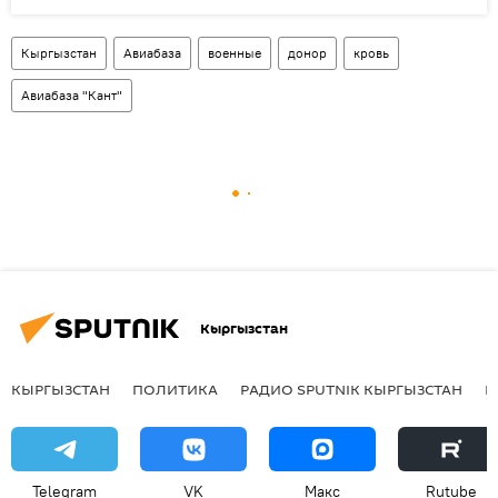
Кыргызстан
Авиабаза
военные
донор
кровь
Авиабаза "Кант"
Кыргызстан
КЫРГЫЗСТАН
ПОЛИТИКА
РАДИО SPUTNIK КЫРГЫЗСТАН
Р
Telegram
VK
Макс
Rutube