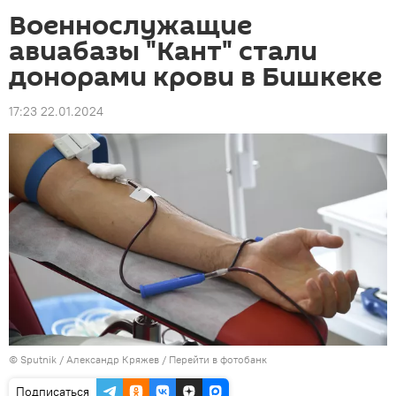
Военнослужащие
авиабазы "Кант" стали
донорами крови в Бишкеке
17:23 22.01.2024
©
Sputnik
/ Александр Кряжев
/
Перейти в фотобанк
Подписаться