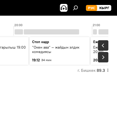
РУС
КЫРГ
20:00
21:00
Стоп кадр
Ежедневные 
гарылыш 19:00
"Окен ава" — жайдын элдик
Ежедневные н
комедиясы
20:00
19:12
20:01
34 мин
7 мин
г. Бишкек
89.3