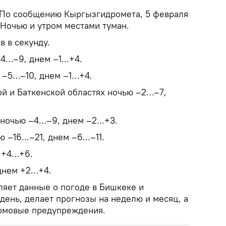
По сообщению Кыргызгидромета, 5 февраля
 Ночью и утром местами туман.
в в секунду.
4…–9, днем –1...+4.
ю –5…–10, днем –1…+4.
й и Баткенской областях ночью –2…–7,
ночью –4…–9, днем –2...+3.
–16...–21, днем –6...–11.
 +4…+6.
днем +2…+4.
яет данные о погоде в Бишкеке и
день, делает прогнозы на неделю и месяц, а
рмовые предупреждения.