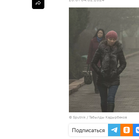
©
Sputnik / Табылды Кадырбеков
Подписаться