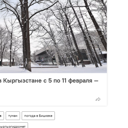
в Кыргызстане с 5 по 11 февраля —
в
туман
погода в Бишкеке
ыргызгидромет