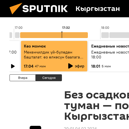
Кыргызстан
17:00
17:32
18:00
Көз мончок
Ежедневные новос
ыш 17:00
Мекенчилдик үй-бүлөдөн
Ежедневные новост
башталат: өз өлкөсүн баалаган
18:00
муунду кантип тарбиялоо
эфир
17:04
18:01
47 мин
5 мин
керек?
Вчера
Сегодня
Без осадко
туман — по
Кыргызстан
20:01 04.02.2024