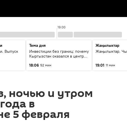
19:00
ти
Тема дня
Жаңылыктар
и. Выпуск
Инвестиции без границ: почему
Жаңылыктар. Чы
Кыргызстан оказался в центре
внимания бизнеса
18:06
19:01
52 мин
11 мин
в, ночью и утром
года в
е 5 февраля