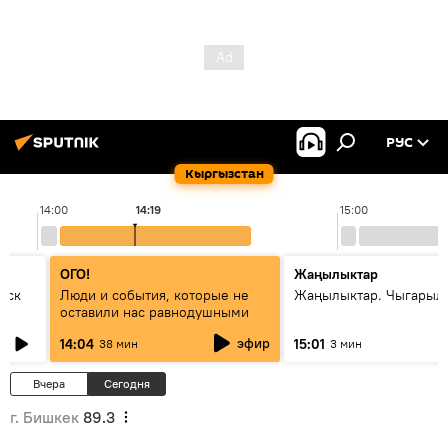
РУС
Кыргызстан
14:00
14:19
15:00
ОГО!
Жаңылыктар
уск
Люди и события, которые не
Жаңылыктар. Чыгарыл
оставили нас равнодушными
эфир
14:04
15:01
38 мин
3 мин
Вчера
Сегодня
г. Бишкек
89.3